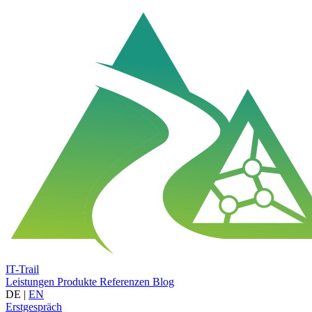
IT-Trail
Leistungen
Produkte
Referenzen
Blog
DE
|
EN
Erstgespräch