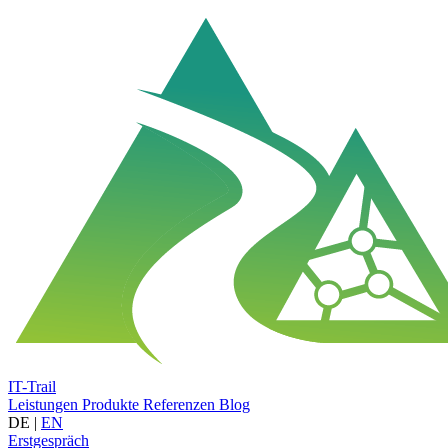
IT-Trail
Leistungen
Produkte
Referenzen
Blog
DE
|
EN
Erstgespräch